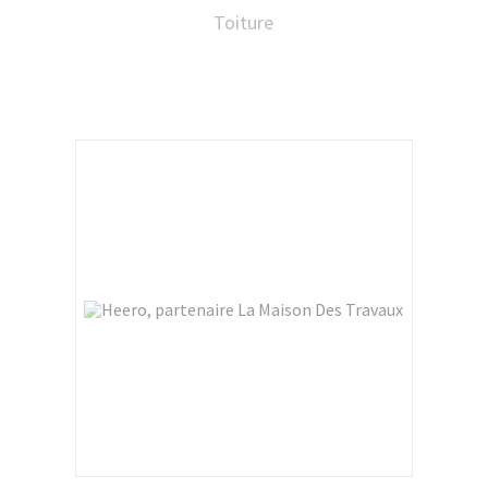
Toiture
Asturienne, enseigne du groupe Saint-
Gobain Distribution Bâtiment France,
spécialisée dans les solutions de toiture et
matériaux de couverture et leader sur le
marché français de la distribution du Zinc et
de la fenêtre de toits Velux affirme son rôle
majeur sur son secteur.