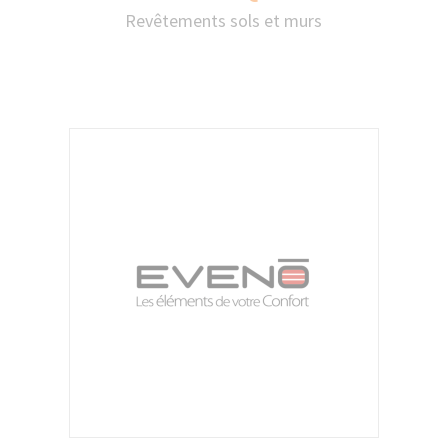
Revêtements sols et murs
Fabricant français de parquets depuis 1840,
HUOT Parquets valorise le bois à travers
des solutions adaptées à chaque projet,
alliant tradition, savoir-faire et innovation.