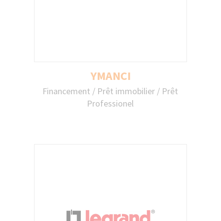
YMANCI
YMANCI
Financement / Prêt immobilier / Prêt
Central Finances, spécialiste du
Professionel
regroupement de crédits