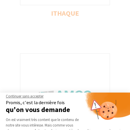
ITHAQUE
ITHAQUE
Ithaque accompagne de A à Z les
particuliers dans leur projet de rénovation
énergétique : réaliser les simulations
thermiques du logement pour construire
les meilleurs scénarios de travaux, trouver
les meilleurs artisans pour réaliser le
chantier, identifier et récupérer toutes les
subventions pour financer le projet.
Continuer sans accepter
Promis, c'est la dernière fois
qu'on vous demande
Plateforme de Gestion du Consentement 
On est vraiment très content que le contenu de
notre site vous intéresse. Mais comme vous