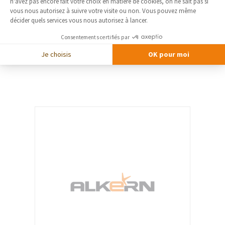
Axeptio consent
n'avez pas encore fait votre choix en matière de cookies, on ne sait pas si
vous nous autorisez à suivre votre visite ou non. Vous pouvez même
décider quels services vous nous autorisez à lancer.
AMCC
AMCC
Consentements certifiés par
Fenêtres
Je choisis
OK pour moi
Depuis plus de 75 ans AMCC est
l’interlocuteur privilégié des professionnels
de la menuiserie.