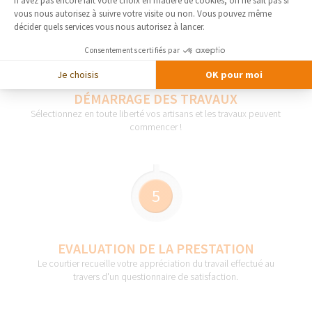
n'avez pas encore fait votre choix en matière de cookies, on ne sait pas si
vous nous autorisez à suivre votre visite ou non. Vous pouvez même
décider quels services vous nous autorisez à lancer.
4
Consentements certifiés par
Je choisis
OK pour moi
DÉMARRAGE DES TRAVAUX
Sélectionnez en toute liberté vos artisans et les travaux peuvent
commencer !
5
EVALUATION DE LA PRESTATION
Le courtier recueille votre appréciation du travail effectué au
travers d'un questionnaire de satisfaction.