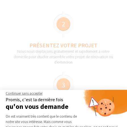
2
PRÉSENTEZ VOTRE PROJET
Nous nous déplaçons gratuitement et rapidement à votre
domicile pour étudier ensemble votre projet de rénovation ou
d’extension
3
Continuer sans accepter
Promis, c'est la dernière fois
qu'on vous demande
OBTENEZ DES DEVIS GRATUITS
Nous vous présentons gratuitement et sans engagement les devis
Plateforme de Gestion du Consentement 
On est vraiment très content que le contenu de
des artisans que nous avons sélectionnés pour votre projet
notre site vous intéresse. Mais comme vous
Axeptio consent