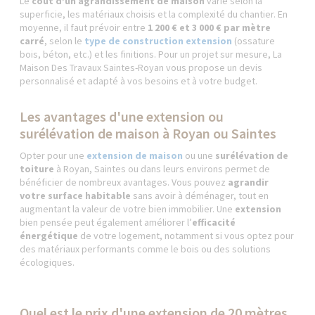
Le
coût d’un agrandissement de maison
varie selon la
superficie, les matériaux choisis et la complexité du chantier. En
moyenne, il faut prévoir entre
1 200 € et 3 000 € par mètre
carré
, selon le
type de construction extension
(ossature
bois, béton, etc.) et les finitions. Pour un projet sur mesure, La
Maison Des Travaux Saintes-Royan vous propose un devis
personnalisé et adapté à vos besoins et à votre budget.
Les avantages d'une extension ou
surélévation de maison à Royan ou Saintes
Opter pour une
extension de maison
ou une
surélévation de
toiture
à Royan, Saintes ou dans leurs environs permet de
bénéficier de nombreux avantages. Vous pouvez
agrandir
votre surface habitable
sans avoir à déménager, tout en
augmentant la valeur de votre bien immobilier. Une
extension
bien pensée peut également améliorer l’
efficacité
énergétique
de votre logement, notamment si vous optez pour
des matériaux performants comme le bois ou des solutions
écologiques.
Quel est le prix d'une extension de 20 mètres