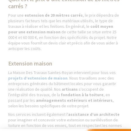
carrés ?
Pour une
extension de 20 mètres carrés
, le prix dépendra de
plusieurs facteurs tels que les matériaux utilisés, le type de
travaux à réaliser et les finitions. En général, le
coût moyen
pour une extension maison
de cette taille se situe entre 25
000 € et 60 000 €, en fonction des spécificités du projet. Notre
équipe vous fournit un devis clair et précis afin de vous aider à
anticiper les coûts.
Extension maison
La Maison Des Travaux Saintes-Royan intervient pour tous vos
projets d’extension de maison
. Nous travaillons avec des
entreprises générales du bâtiment locales pour vous garantir
une réalisation de qualité. Nos
artisans
s'occupent de
l'intégralité des travaux, de la
fondation à la toiture
, en
passant par les
aménagements extérieurs et intérieurs
,
selon les besoins spécifiques de votre projet.
Nos services incluent également l'
assistance d’un architecte
pour imaginer et concevoir votre extension ou surélévation de
toiture en fonction de vos envies, tout en respectant les normes
d'urbanisme et techniques. Cela vous permet de maximiser