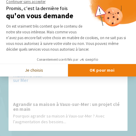
Continuer sans accepter
l’espace et de garantir une intégration parfaite de votre
Promis, c'est la dernière fois
extension maison avec l'existant.
qu'on vous demande
Plateforme de Gestion du Consentement 
On est vraiment très content que le contenu de
notre site vous intéresse. Mais comme vous
Axeptio consent
n'avez pas encore fait votre choix en matière de cookies, on ne sait pas si
vous nous autorisez à suivre votre visite ou non. Vous pouvez même
Nos derniers conseils et actus
décider quels services vous nous autorisez à lancer.
Consentements certifiés par
Je choisis
OK pour moi
Agrandir sa maison à Vaux-sur-Mer : un projet clé
en main
Pourquoi agrandir sa maison à Vaux-sur-Mer ? Avec
l’augmentation des besoins...